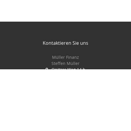
Kontaktieren Sie uns
Müller Finanz
Steffen Müller
Opitzer Weg 14 b
01737 Tharandt
035203/30747
0172/8037674
035203/30749
muellerassekuranz@web.de
http://www.muellerassekuranz.de
Nachricht schreiben