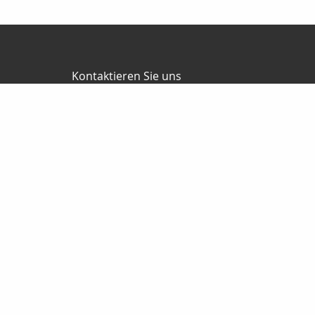
Kontaktieren Sie uns
Müller Finanz
Steffen Müller
Opitzer Weg 14 b
01737 Tharandt
035203/30747
0172/8037674
035203/30749
muellerassekuranz@web.de
http://www.muellerassekuranz.de
Nachricht schreiben