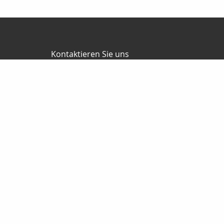
Kontaktieren Sie uns
Müller Finanz
Steffen Müller
Opitzer Weg 14 b
01737 Tharandt
035203/30747
0172/8037674
035203/30749
muellerassekuranz@web.de
http://www.muellerassekuranz.de
Nachricht schreiben