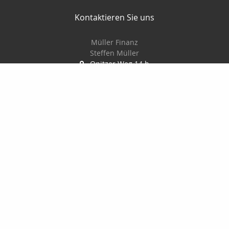
Kontaktieren Sie uns
Müller Finanz
Steffen Müller
Opitzer Weg 14 b
01737 Tharandt
035203/30747
0172/8037674
035203/30749
muellerassekuranz@web.de
http://www.muellerassekuranz.de
Nachricht schreiben
Startseite
Privat