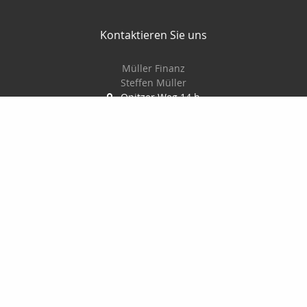
Kontaktieren Sie uns
Müller Finanz
Steffen Müller
Opitzer Weg 14 b
01737 Tharandt
035203/30747
0172/8037674
035203/30749
muellerassekuranz@web.de
http://www.muellerassekuranz.de
Nachricht schreiben
Startseite