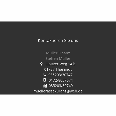
Kontaktieren Sie uns
Müller Finanz
Steffen Müller
Opitzer Weg 14 b
01737 Tharandt
035203/30747
0172/8037674
035203/30749
muellerassekuranz@web.de
http://www.muellerassekuranz.de
Nachricht schreiben